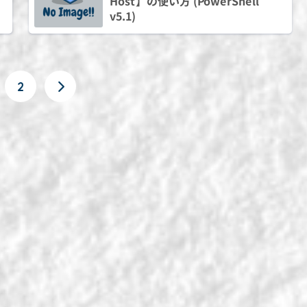
Host】の使い方 (PowerShell
v5.1)
2