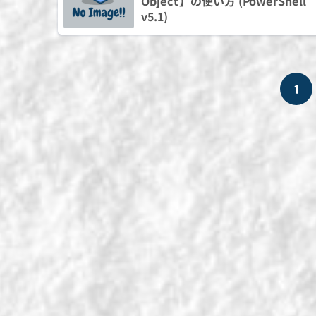
Object】の使い方 (PowerShell
v5.1)
1