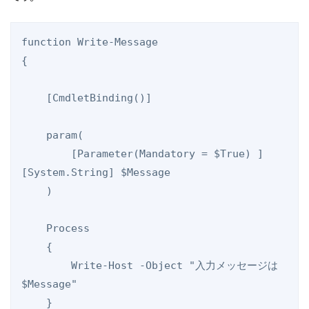
function Write-Message

{

    [CmdletBinding()]

    param(

        [Parameter(Mandatory = $True) ]
[System.String] $Message

    )

    Process

    {

        Write-Host -Object "入力メッセージは 
$Message"

    }
