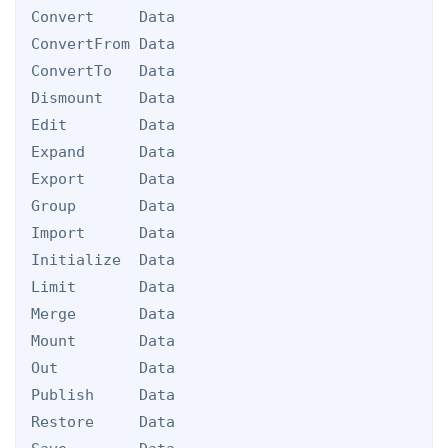
Convert     Data

ConvertFrom Data

ConvertTo   Data

Dismount    Data

Edit        Data

Expand      Data

Export      Data

Group       Data

Import      Data

Initialize  Data

Limit       Data

Merge       Data

Mount       Data

Out         Data

Publish     Data

Restore     Data
