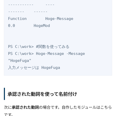
-----------     ----                                               
-------    ------

Function        Hoge-Message                                       
0.0        HogeMod

PS C:\work> #関数を使ってみる

PS C:\work> Hoge-Message -Message 
"HogeFuga"

入力メッセージは HogeFuga
承認された動詞を使って名前付け
次に
承認された動詞
の場合です。自作したモジュールはこちら
です。