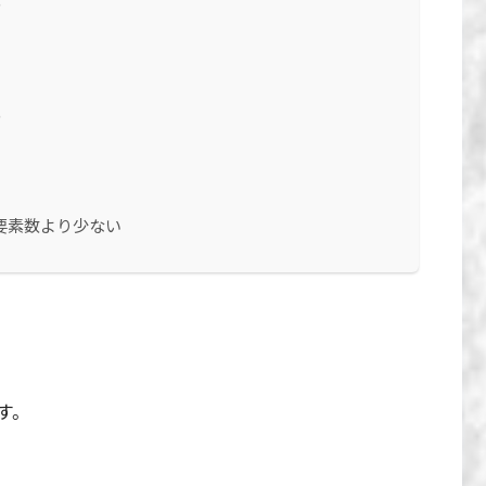
る
る
要素数より少ない
す。