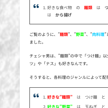
好きな食べ物 の
麺類
は
は
から揚げ
ご覧のように、”
麺類
”、”
野菜
”、”
肉料理
ました。
チェシャ男は、”麺類”の中で「つけ麺」以
ツ」や「ナス」も好きなんです。
そうすると、各料理のジャンルによって配
好きな”麺類”
は つけ麺 と
好きな”野菜”
は 玉ねぎ と 